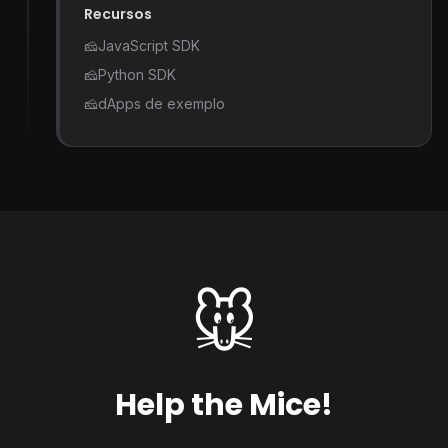
Recursos
🧀
JavaScript SDK
🧀
Python SDK
🧀
dApps de exemplo
🐭
Help the Mice!