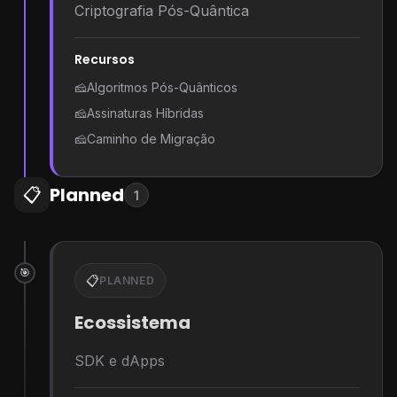
Criptografia Pós-Quântica
Recursos
🧀
Algoritmos Pós-Quânticos
🧀
Assinaturas Híbridas
🧀
Caminho de Migração
Planned
📋
1
🎯
📋
PLANNED
Ecossistema
SDK e dApps