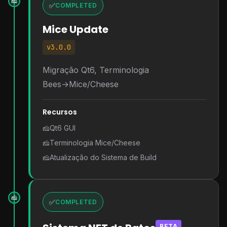
🧀
✅
COMPLETED
Mice Update
v3.0.0
Migração Qt6, Terminologia
Bees→Mice/Cheese
Recursos
🧀
Qt6 GUI
🧀
Terminologia Mice/Cheese
🧀
Atualização do Sistema de Build
🧀
✅
COMPLETED
BETA