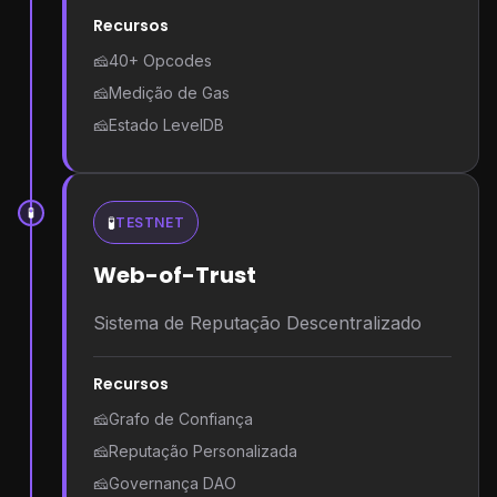
Recursos
🧀
40+ Opcodes
🧀
Medição de Gas
🧀
Estado LevelDB
🧪
🧪
TESTNET
Web-of-Trust
Sistema de Reputação Descentralizado
Recursos
🧀
Grafo de Confiança
🧀
Reputação Personalizada
🧀
Governança DAO