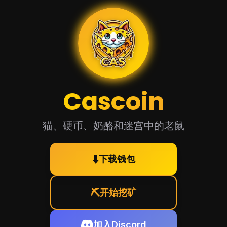
Cascoin
🧀
🧀
猫、硬币、奶酪和迷宫中的老鼠
🧀
🧀
🧀
⬇️
下载钱包
⛏️
开始挖矿
加入Discord